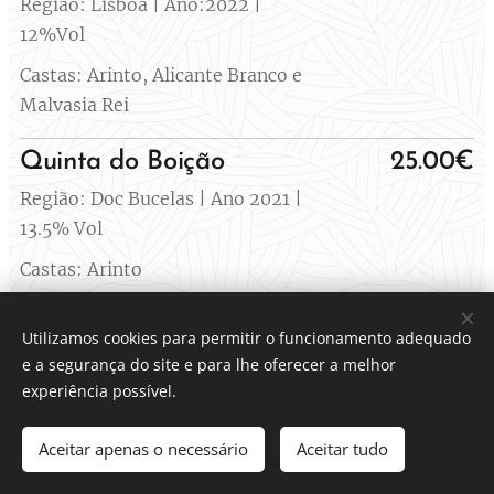
Região: Lisboa | Ano:2022 |
12%Vol
Castas: Arinto, Alicante Branco e
Malvasia Rei
Quinta do Boição
25.00€
Região: Doc Bucelas | Ano 2021 |
13.5% Vol
Castas: Arinto
PÁGINA Souvignon Blanc
28.00€
Utilizamos cookies para permitir o funcionamento adequado
Região: Lisboa DOC. Óbidos | Ano:
e a segurança do site e para lhe oferecer a melhor
experiência possível.
2021 | 13% Vol
Castas: Souvignon Blanc
Aceitar apenas o necessário
Aceitar tudo
Quinta Porto Nogueira